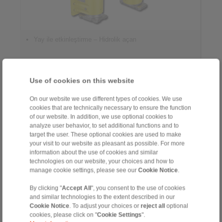
Yay ile etkinleştirme – Hidrolik açan
Use of cookies on this website
On our website we use different types of cookies. We use
cookies that are technically necessary to ensure the function
of our website. In addition, we use optional cookies to
Kontrol Sistemleri
analyze user behavior, to set additional functions and to
target the user. These optional cookies are used to make
your visit to our website as pleasant as possible. For more
information about the use of cookies and similar
technologies on our website, your choices and how to
manage cookie settings, please see our
Cookie Notice
.
By clicking "
Accept All
", you consent to the use of cookies
and similar technologies to the extent described in our
Cookie Notice
. To adjust your choices or
reject all
optional
cookies, please click on "
Cookie Settings
".