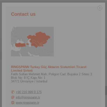
Belirtilen ülkelerde faaliyet gösteriyoruz:
Contact us
TR
Menu
Ürünler
>
Frenler
Frenler
RINGSPANN Turkey Güç Aktarim Sistemleri Ticaret
Limited Şirketi
Fatih Sultan Mehmet Mah, Poligon Cad. Buyaka 2 Sitesi 3
Blok No: 8 İÇ Kapı No: 1
34771 Ümraniye / Istanbul
Ürün Bulucu
+90 216 999 0 175
Calculation Tool
info@ringspann.tr
www.ringspann.tr
Mass calculation of simple bodies