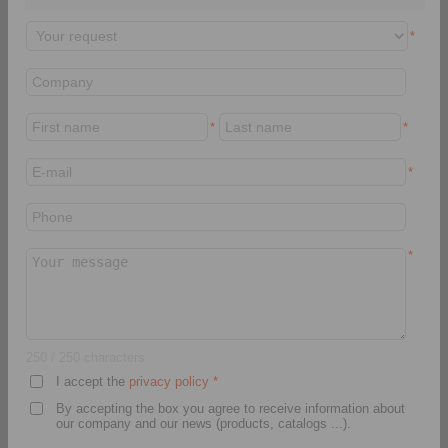
Moment of Inertia
*
CAD Modelleri
*
*
Brakes
*
Teknik soru
Technical enquiry
*
Endüstriyel Fren Kaliperleri
250
/ 250 characters
I accept the
privacy policy
*
By accepting the box you agree to receive information about
our company and our news (products, catalogs ...).