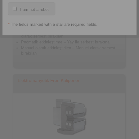
I am not a robot
*
The fields marked with a star are required fields.
Yay ile etkinleştirilen – Pnömatik / Hidrolik / Manuel
olarak serbest bırakılan
Pnömatik etkinleştirme – Yay ile serbest bırakma
Manuel olarak etkinleştirilen – Manuel olarak serbest
bırakılan
Elektromanyetik Fren Kaliperleri