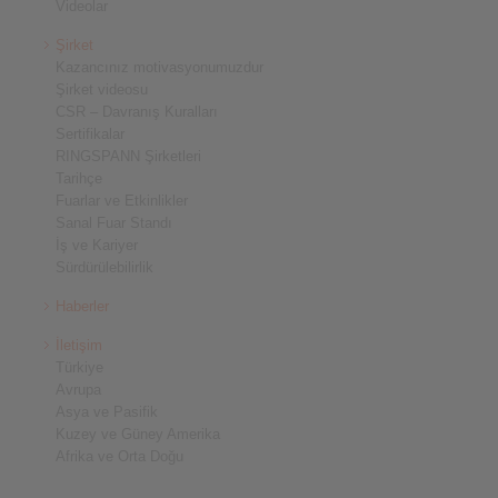
Videolar
Şirket
Kazancınız motivasyonumuzdur
Şirket videosu
CSR – Davranış Kuralları
Sertifikalar
RINGSPANN Şirketleri
Tarihçe
Fuarlar ve Etkinlikler
Sanal Fuar Standı
İş ve Kariyer
Sürdürülebilirlik
Haberler
İletişim
Türkiye
Avrupa
Asya ve Pasifik
Kuzey ve Güney Amerika
Afrika ve Orta Doğu