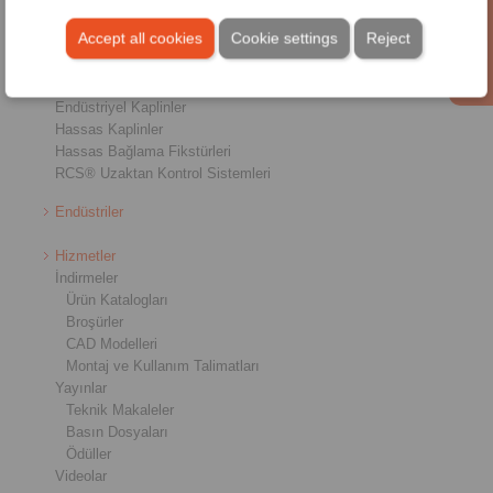
Tek Yönlü Kavramalar
Accept all cookies
Cookie settings
Reject
Frenler
Konik Kilit Sistemleri
Ağır Hizmet Kaplinler
Endüstriyel Kaplinler
Hassas Kaplinler
Hassas Bağlama Fikstürleri
RCS® Uzaktan Kontrol Sistemleri
Endüstriler
Hizmetler
İndirmeler
Ürün Katalogları
Broşürler
CAD Modelleri
Montaj ve Kullanım Talimatları
Yayınlar
Teknik Makaleler
Basın Dosyaları
Ödüller
Videolar