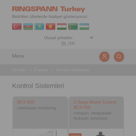
Belirtilen ülkelerde faaliyet gösteriyoruz:
TR
|
EN
Menu
Ürünler
>
Frenler
>
Kontrol Sistemleri
Kontrol Sistemleri
BCS 600
2-Stage Brake Control
BCS 050
continuous monitoring
compact, integratable
hydraulic extension