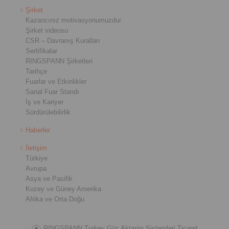
Şirket
Kazancınız motivasyonumuzdur
Şirket videosu
CSR – Davranış Kuralları
Sertifikalar
RINGSPANN Şirketleri
Tarihçe
Fuarlar ve Etkinlikler
Sanal Fuar Standı
İş ve Kariyer
Sürdürülebilirlik
Haberler
İletişim
Türkiye
Avrupa
Asya ve Pasifik
Kuzey ve Güney Amerika
Afrika ve Orta Doğu
RINGSPANN Turkey Güç Aktarim Sistemleri Ticaret