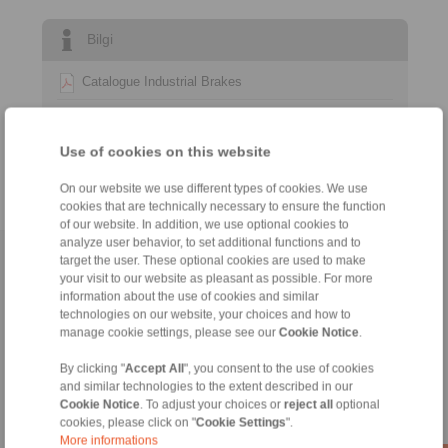
Bilgi
Catalogue Industrial Brakes
Datasheet Hydraulic Systems
Use of cookies on this website
Technology
On our website we use different types of cookies. We use
cookies that are technically necessary to ensure the function
of our website. In addition, we use optional cookies to
analyze user behavior, to set additional functions and to
target the user. These optional cookies are used to make
Anasayfa
|
Contact form
|
Hakkımızda
|
Gizlilik Politikası
|
General
your visit to our website as pleasant as possible. For more
Conditions of Sale
|
Giriş
information about the use of cookies and similar
technologies on our website, your choices and how to
manage cookie settings, please see our
Cookie Notice
.
By clicking "
Accept All
", you consent to the use of cookies
and similar technologies to the extent described in our
Cookie Notice
. To adjust your choices or
reject all
optional
cookies, please click on "
Cookie Settings
".
Ürünler
More informations
Genel Bakış