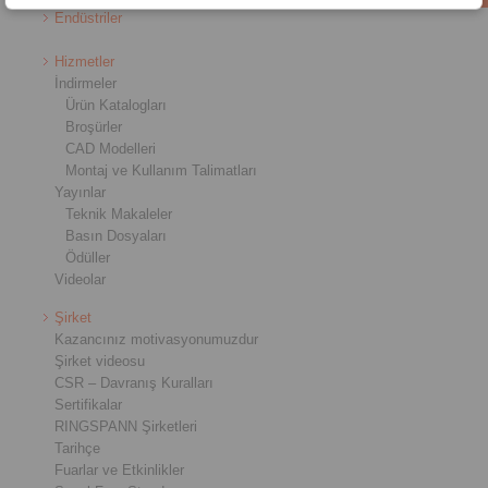
Endüstriler
Hizmetler
İndirmeler
Ürün Katalogları
Broşürler
CAD Modelleri
Montaj ve Kullanım Talimatları
Yayınlar
Teknik Makaleler
Basın Dosyaları
Ödüller
Videolar
Şirket
Kazancınız motivasyonumuzdur
Şirket videosu
CSR – Davranış Kuralları
Sertifikalar
RINGSPANN Şirketleri
Tarihçe
Fuarlar ve Etkinlikler