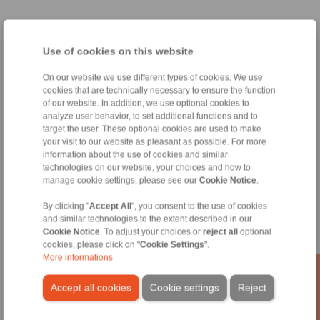
Use of cookies on this website
Anasayfa
|
Contact form
|
Hakkımızda
|
Gizlilik Politikası
|
General
On our website we use different types of cookies. We use
Conditions of Sale
|
Giriş
cookies that are technically necessary to ensure the function
of our website. In addition, we use optional cookies to
analyze user behavior, to set additional functions and to
target the user. These optional cookies are used to make
your visit to our website as pleasant as possible. For more
information about the use of cookies and similar
technologies on our website, your choices and how to
Ürünler
manage cookie settings, please see our
Cookie Notice
.
Genel Bakış
Tek Yönlü Kavramalar
By clicking "
Accept All
", you consent to the use of cookies
and similar technologies to the extent described in our
Frenler
Cookie Notice
. To adjust your choices or
reject all
optional
Konik Kilit Sistemleri
cookies, please click on "
Cookie Settings
".
Ağır Hizmet Kaplinler
More informations
Endüstriyel Kaplinler
Hassas Kaplinler
Accept all cookies
Cookie settings
Reject
Hassas Bağlama Fikstürleri
RCS® Uzaktan Kontrol Sistemleri