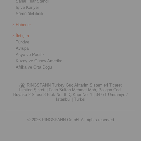
Sanal Fuar Standı
İş ve Kariyer
Sürdürülebilirlik
Haberler
İletişim
Türkiye
Avrupa
Asya ve Pasifik
Kuzey ve Güney Amerika
Afrika ve Orta Doğu
RINGSPANN Turkey Güç Aktarim Sistemleri Ticaret
Limited Şirketi |
Fatih Sultan Mehmet Mah, Poligon Cad.
Buyaka 2 Sitesi 3 Blok No: 8 İÇ Kapı No: 1 |
34771 Ümraniye /
Istanbul |
Türkei
© 2026 RINGSPANN GmbH. All rights reserved