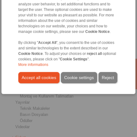
analyze user behavior, to set additional functions and to
Frenler
target the user. These optional cookies are used to make
Konik Kilit Sistemleri
your visit to our website as pleasant as possible. For more
Ağır Hizmet Kaplinler
information about the use of cookies and similar
Endüstriyel Kaplinler
technologies on our website, your choices and how to
Hassas Kaplinler
manage cookie settings, please see our
Cookie Notice
.
Hassas Bağlama Fikstürleri
RCS® Uzaktan Kontrol Sistemleri
By clicking "
Accept All
", you consent to the use of cookies
and similar technologies to the extent described in our
Endüstriler
Cookie Notice
. To adjust your choices or
reject all
optional
cookies, please click on "
Cookie Settings
".
More informations
Hizmetler
İndirmeler
Accept all cookies
Cookie settings
Reject
Ürün Katalogları
Broşürler
CAD Modelleri
Montaj ve Kullanım Talimatları
Yayınlar
Teknik Makaleler
Basın Dosyaları
Ödüller
Videolar