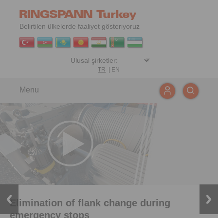
Belirtilen ülkelerde faaliyet gösteriyoruz
TR
|
EN
Menu
Elimination of flank change during
Innovative coupling tool for efficient
emergency stops
product selection