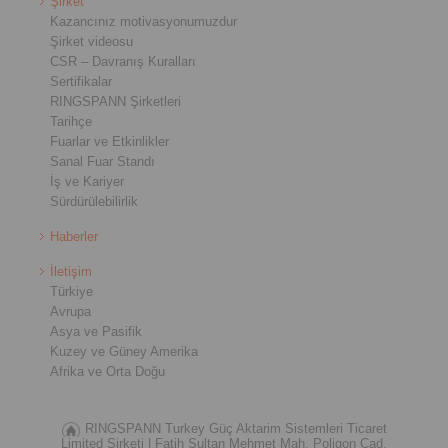
Şirket
Kazancınız motivasyonumuzdur
Şirket videosu
CSR – Davranış Kuralları
Sertifikalar
RINGSPANN Şirketleri
Tarihçe
Fuarlar ve Etkinlikler
Sanal Fuar Standı
İş ve Kariyer
Sürdürülebilirlik
Haberler
İletişim
Türkiye
Avrupa
Asya ve Pasifik
Kuzey ve Güney Amerika
Afrika ve Orta Doğu
RINGSPANN Turkey Güç Aktarim Sistemleri Ticaret
Limited Şirketi |
Fatih Sultan Mehmet Mah, Poligon Cad.