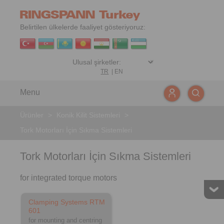
Belirtilen ülkelerde faaliyet gösteriyoruz:
TR
|
EN
Menu
Ürünler
>
Konik Kilit Sistemleri
>
Tork Motorları İçin Sıkma Sistemleri
Tork Motorları İçin Sıkma Sistemleri
for integrated torque motors
Clamping Systems RTM
601
for mounting and centring