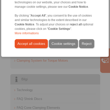
technologies on our website, your choices and how to
manage cookie settings, please see our
Cookie Notice
.
By clicking "
Accept All
", you consent to the use of cookies
and similar technologies to the extent described in our
Cookie Notice
. To adjust your choices or
reject all
optional
İletişim
cookies, please click on "
Cookie Settings
".
More informations
Satış Hattı:
+90 216 999 0 175
Accept all cookies
Cookie settings
Reject
info@ringspann.tr
Clamping System for Torque Motors
Bilgi
Technology
FAQ Shrink Discs
FAQ Cone Clamping Elements