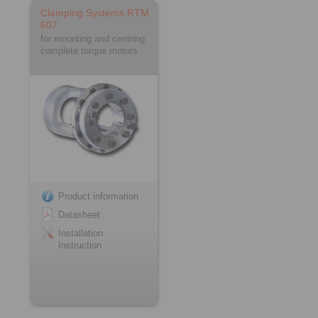
Clamping Systems RTM
607
for mounting and centring
complete torque motors
Product information
Datasheet
Installation
Instruction