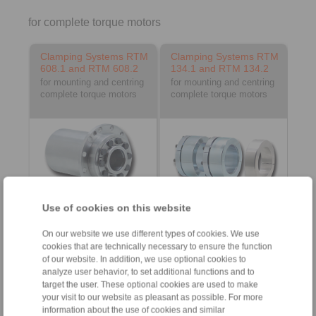
for complete torque motors
Clamping Systems RTM
Clamping Systems RTM
608.1 and RTM 608.2
134.1 and RTM 134.2
for mounting and centring
for mounting and centring
complete torque motors
complete torque motors
Use of cookies on this website
On our website we use different types of cookies. We use
Product information
Product information
cookies that are technically necessary to ensure the function
Datasheet
Datasheet
of our website. In addition, we use optional cookies to
analyze user behavior, to set additional functions and to
Installation
target the user. These optional cookies are used to make
Instruction
your visit to our website as pleasant as possible. For more
information about the use of cookies and similar