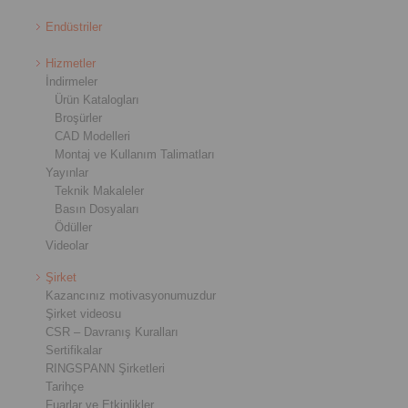
Endüstriler
Hizmetler
İndirmeler
Ürün Katalogları
Broşürler
CAD Modelleri
Montaj ve Kullanım Talimatları
Yayınlar
Teknik Makaleler
Basın Dosyaları
Ödüller
Videolar
Şirket
Kazancınız motivasyonumuzdur
Şirket videosu
CSR – Davranış Kuralları
Sertifikalar
RINGSPANN Şirketleri
Tarihçe
Fuarlar ve Etkinlikler