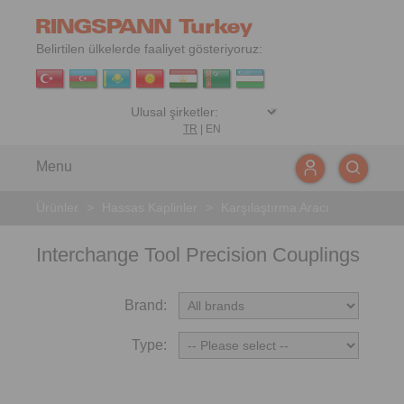
Belirtilen ülkelerde faaliyet gösteriyoruz:
TR
|
EN
Menu
Ürünler
>
Hassas Kaplinler
>
Karşılaştırma Aracı
Interchange Tool Precision Couplings
Brand:
Type: