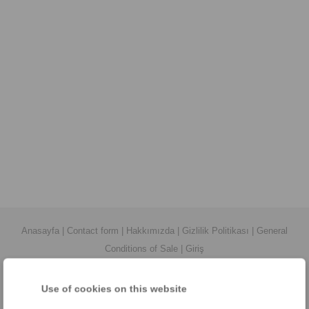
Anasayfa
|
Contact form
|
Hakkımızda
|
Gizlilik Politikası
|
General
Conditions of Sale
|
Giriş
Use of cookies on this website