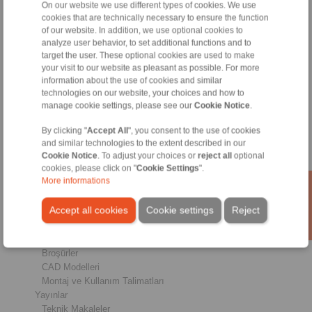
On our website we use different types of cookies. We use
cookies that are technically necessary to ensure the function
of our website. In addition, we use optional cookies to
Ürünler
analyze user behavior, to set additional functions and to
Genel Bakış
target the user. These optional cookies are used to make
Tek Yönlü Kavramalar
your visit to our website as pleasant as possible. For more
Frenler
information about the use of cookies and similar
Konik Kilit Sistemleri
technologies on our website, your choices and how to
Ağır Hizmet Kaplinler
manage cookie settings, please see our
Cookie Notice
.
Endüstriyel Kaplinler
Hassas Kaplinler
By clicking "
Accept All
", you consent to the use of cookies
and similar technologies to the extent described in our
Hassas Bağlama Fikstürleri
Cookie Notice
. To adjust your choices or
reject all
optional
RCS® Uzaktan Kontrol Sistemleri
cookies, please click on "
Cookie Settings
".
More informations
Endüstriler
Accept all cookies
Cookie settings
Reject
Hizmetler
İndirmeler
Ürün Katalogları
Broşürler
CAD Modelleri
Montaj ve Kullanım Talimatları
Yayınlar
Teknik Makaleler