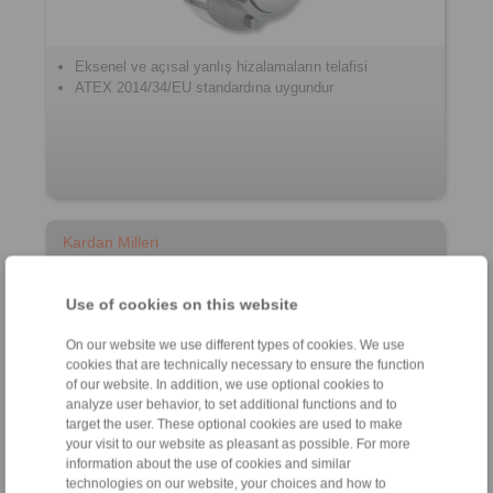
Eksenel ve açısal yanlış hizalamaların telafisi
ATEX 2014/34/EU standardına uygundur
Kardan Milleri
Use of cookies on this website
On our website we use different types of cookies. We use
cookies that are technically necessary to ensure the function
of our website. In addition, we use optional cookies to
analyze user behavior, to set additional functions and to
target the user. These optional cookies are used to make
your visit to our website as pleasant as possible. For more
information about the use of cookies and similar
Uzunluk dengelemeli ve dengelemesiz kardan mili
technologies on our website, your choices and how to