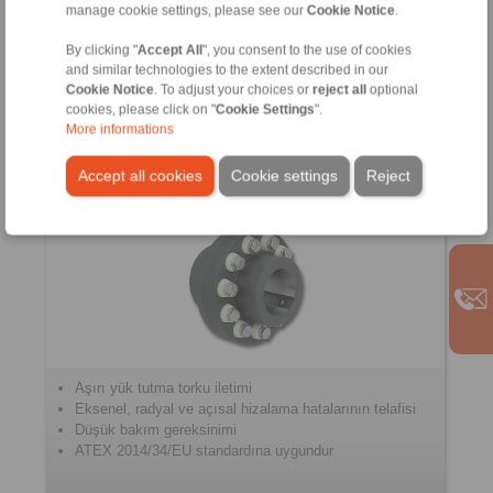
Çift üniversal mafsallı
manage cookie settings, please see our
Cookie Notice
.
H-çift üniversal mafsallı
Entegre üniversal mafsallı mil
By clicking "
Accept All
", you consent to the use of cookies
Ara uzatma mili
and similar technologies to the extent described in our
Cookie Notice
. To adjust your choices or
reject all
optional
cookies, please click on "
Cookie Settings
".
More informations
Pernolu Kaplinler
Accept all cookies
Cookie settings
Reject
Aşırı yük tutma torku iletimi
Eksenel, radyal ve açısal hizalama hatalarının telafisi
Düşük bakım gereksinimi
ATEX 2014/34/EU standardına uygundur