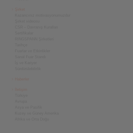
Şirket
Kazancınız motivasyonumuzdur
Şirket videosu
CSR – Davranış Kuralları
Sertifikalar
RINGSPANN Şirketleri
Tarihçe
Fuarlar ve Etkinlikler
Sanal Fuar Standı
İş ve Kariyer
Sürdürülebilirlik
Haberler
İletişim
Türkiye
Avrupa
Asya ve Pasifik
Kuzey ve Güney Amerika
Afrika ve Orta Doğu