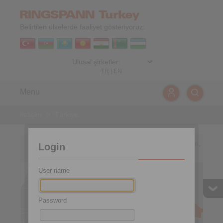
Belirtilen ülkelerde faaliyet gösteriyoruz:
TR
|
EN
Menu
İletişim
>
Türkiye
Turkey, Azerbaijan, Kazakhstan, Kyrgyzstan, Tajikistan,
Login
Turkmenistan, Uzbekistan
User name
Password