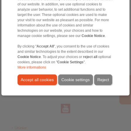
of our website. In addition, we use optional cookies to
analyze user behavior, to set additional functions and to
target the user. These optional cookies are used to make
your visit to our website as pleasant as possible. For more
information about the use of cookies and similar
Zeynep Suvari Yayan
technologies on our website, your choices and how to
Sales Operation Assistant
manage cookie settings, please see our
Cookie Notice
.
+90 536 908 9838
zeynep.suvari@ringspann.tr
By clicking "
Accept All
", you consent to the use of cookies
and similar technologies to the extent described in our
Cookie Notice
. To adjust your choices or
reject all
optional
cookies, please click on "
Cookie Settings
".
More informations
Accept all cookies
Cookie settings
Reject
Anasayfa
|
Contact form
|
Hakkımızda
|
Gizlilik Politikası
|
General
Conditions of Sale
|
Giriş
Ürünler