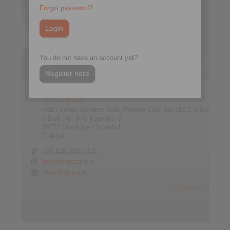
Forgot password?
You do not have an account yet?
Register here
RINGSPANN Turkey Güç Aktarim Sistemleri Ticaret
Limited Şirketi
Fatih Sultan Mehmet Mah, Poligon Cad. Buyaka 2 Sitesi
3 Blok No: 8 İÇ Kapı No: 1
34771 Ümraniye / Istanbul
Türkiye
+90 216 999 0 175
info@ringspann.tr
www.ringspann.tr
> Contact form