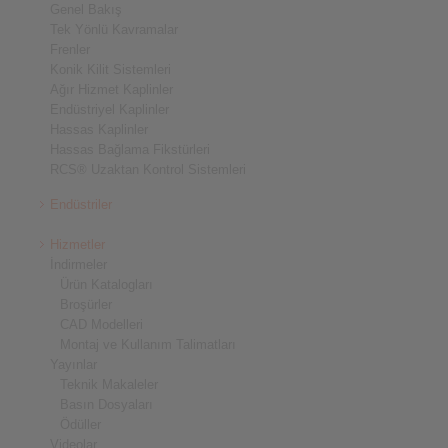
Genel Bakış
Tek Yönlü Kavramalar
Frenler
Konik Kilit Sistemleri
Ağır Hizmet Kaplinler
Endüstriyel Kaplinler
Hassas Kaplinler
Hassas Bağlama Fikstürleri
RCS® Uzaktan Kontrol Sistemleri
Endüstriler
Hizmetler
İndirmeler
Ürün Katalogları
Broşürler
CAD Modelleri
Montaj ve Kullanım Talimatları
Yayınlar
Teknik Makaleler
Basın Dosyaları
Ödüller
Videolar