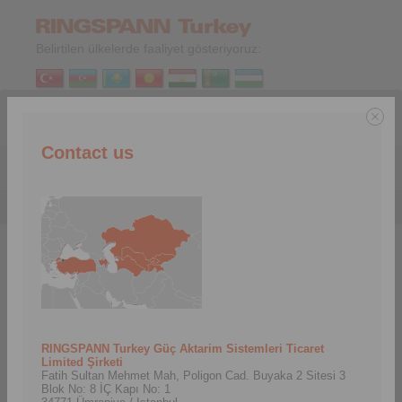
Belirtilen ülkelerde faaliyet gösteriyoruz:
TR
|
EN
Contact us
Menu
Hizmetler
>
Yayınlar
Publications
In this area we provide you with important publications for
download.
RINGSPANN Turkey Güç Aktarim Sistemleri Ticaret
Teknik Makaleler
Basın Dosyaları
Limited Şirketi
Fatih Sultan Mehmet Mah, Poligon Cad. Buyaka 2 Sitesi 3
Blok No: 8 İÇ Kapı No: 1