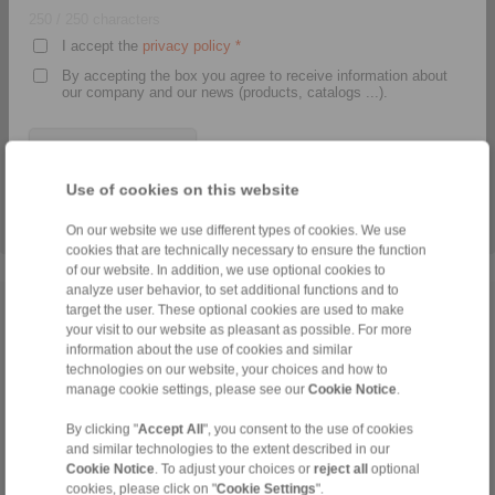
250
/ 250 characters
I accept the
privacy policy
*
By accepting the box you agree to receive information about
our company and our news (products, catalogs ...).
I am not a robot
Use of cookies on this website
> daha
*
The fields marked with a star are required fields.
On our website we use different types of cookies. We use
cookies that are technically necessary to ensure the function
of our website. In addition, we use optional cookies to
analyze user behavior, to set additional functions and to
target the user. These optional cookies are used to make
Anasayfa
|
Contact form
|
Hakkımızda
|
Gizlilik Politikası
|
General
your visit to our website as pleasant as possible. For more
Conditions of Sale
|
Giriş
information about the use of cookies and similar
technologies on our website, your choices and how to
manage cookie settings, please see our
Cookie Notice
.
By clicking "
Accept All
", you consent to the use of cookies
and similar technologies to the extent described in our
Cookie Notice
. To adjust your choices or
reject all
optional
cookies, please click on "
Cookie Settings
".