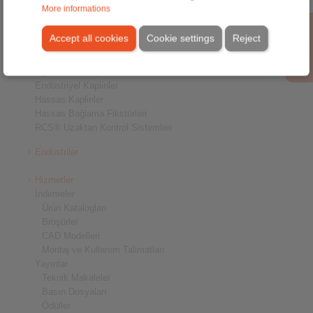
Ürünler
More informations
Genel Bakış
Tek Yönlü Kavramalar
Accept all cookies
Cookie settings
Reject
Frenler
Konik Kilit Sistemleri
Ağır Hizmet Kaplinler
Endüstriyel Kaplinler
Hassas Kaplinler
Hassas Bağlama Fikstürleri
RCS® Uzaktan Kontrol Sistemleri
Endüstriler
Hizmetler
İndirmeler
Ürün Katalogları
Broşürler
CAD Modelleri
Montaj ve Kullanım Talimatları
Yayınlar
Teknik Makaleler
Basın Dosyaları
Ödüller