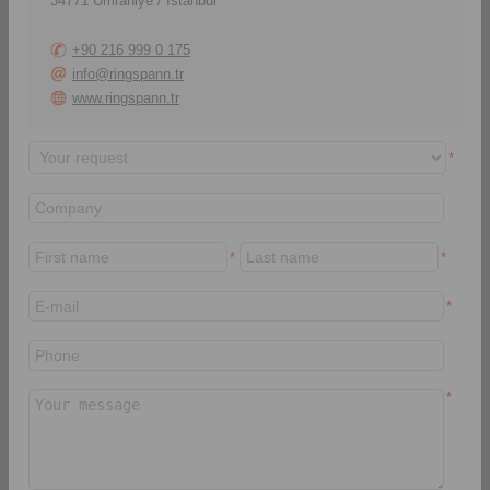
34771 Ümraniye / Istanbul
+90 216 999 0 175
info@ringspann.tr
www.ringspann.tr
*
Here you will find
In our press folders you
technical articles sorted
will find all publications
by product range.
such as press texts,
articles, advertisements
and pictures.
*
*
> daha
> daha
*
Ödüller
*