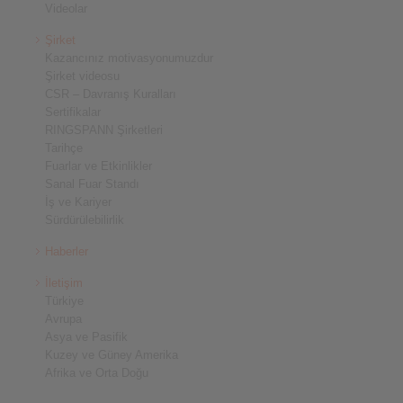
Videolar
Şirket
Kazancınız motivasyonumuzdur
Şirket videosu
CSR – Davranış Kuralları
Sertifikalar
RINGSPANN Şirketleri
Tarihçe
Fuarlar ve Etkinlikler
Sanal Fuar Standı
İş ve Kariyer
Sürdürülebilirlik
Haberler
İletişim
Türkiye
Avrupa
Asya ve Pasifik
Kuzey ve Güney Amerika
Afrika ve Orta Doğu